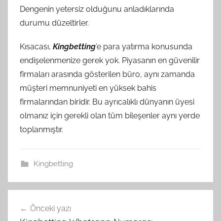
Dengenin yetersiz olduğunu anladıklarında
durumu düzeltirler.
Kısacası,
Kingbetting
’e para yatırma konusunda
endişelenmenize gerek yok. Piyasanın en güvenilir
firmaları arasında gösterilen büro, aynı zamanda
müşteri memnuniyeti en yüksek bahis
firmalarından biridir. Bu ayrıcalıklı dünyanın üyesi
olmanız için gerekli olan tüm bileşenler aynı yerde
toplanmıştır.
Kingbetting
Yazı
Önceki yazı
gezinmesi