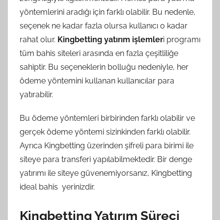
yöntemlerini aradığı için farklı olabilir. Bu nedenle,
seçenek ne kadar fazla olursa kullanıcı o kadar
rahat olur.
Kingbetting yatırım
işlemler
i programı
tüm bahis siteleri arasında en fazla çeşitliliğe
sahiptir. Bu seçeneklerin bolluğu nedeniyle, her
ödeme yöntemini kullanan kullanıcılar para
yatırabilir.
Bu ödeme yöntemleri birbirinden farklı olabilir ve
gerçek ödeme yöntemi sizinkinden farklı olabilir.
Ayrıca Kingbetting üzerinden şifreli para birimi ile
siteye para transferi yapılabilmektedir. Bir denge
yatırımı ile siteye güvenemiyorsanız, Kingbetting
ideal bahis yerinizdir.
Kingbetting Yatırım Süreci